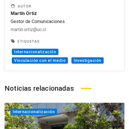
face
AUTOR
Martín Ortiz
Gestor de Comunicaciones
martin.ortiz@uc.cl
local_offer
ETIQUETAS
Internacionalización
Vinculación con el medio
Investigación
Noticias relacionadas
Internacionalización