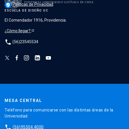
Políticas de Privacidad
verified_user
ESCUELA DE DISEÑO UC
El Comendador 1916, Providencia.
¿Cómo llegar?
phone
(56)23545534
MESA CENTRAL
Teléfono para comunicarse con las distintas áreas de la
Universidad.
phone
(56)95504 4000