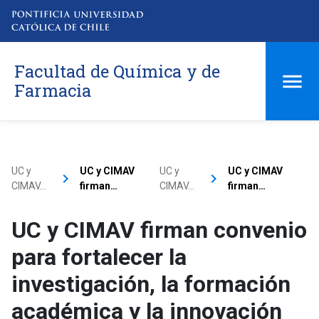
Facultad de Química y de
Farmacia
UC y
UC y CIMAV
UC y
UC y CIMAV
keyboard_arrow_right
keyboard_arrow_right
CIMAV…
firman…
CIMAV…
firman…
UC y CIMAV firman convenio
para fortalecer la
investigación, la formación
académica y la innovación