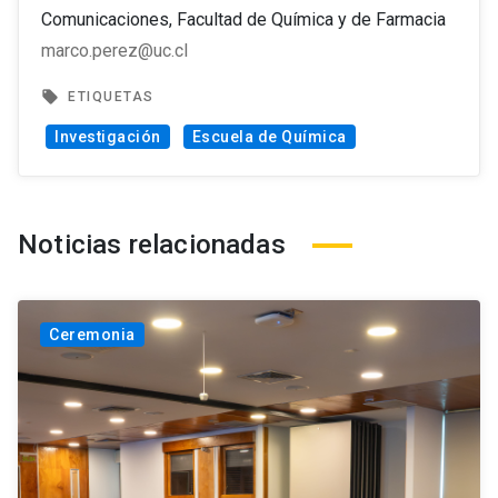
Comunicaciones, Facultad de Química y de Farmacia
marco.perez@uc.cl
local_offer
ETIQUETAS
Investigación
Escuela de Química
Noticias relacionadas
Ceremonia