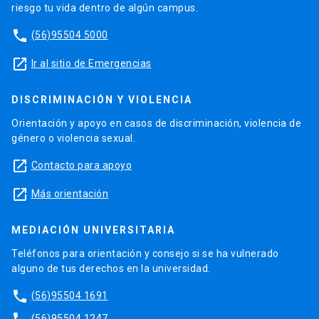
riesgo tu vida dentro de algún campus.
phone
(56)95504 5000
launch
Ir al sitio de Emergencias
DISCRIMINACIÓN Y VIOLENCIA
Orientación y apoyo en casos de discriminación, violencia de
género o violencia sexual.
launch
Contacto para apoyo
launch
Más orientación
MEDIACIÓN UNIVERSITARIA
Teléfonos para orientación y consejo si se ha vulnerado
alguno de tus derechos en la universidad.
phone
(56)95504 1691
(56)95504 1247