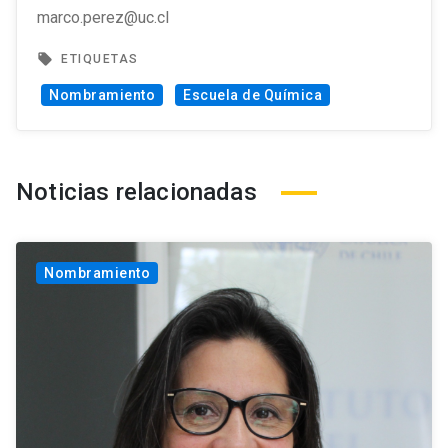
marco.perez@uc.cl
local_offer
ETIQUETAS
Nombramiento
Escuela de Química
Noticias relacionadas
Nombramiento