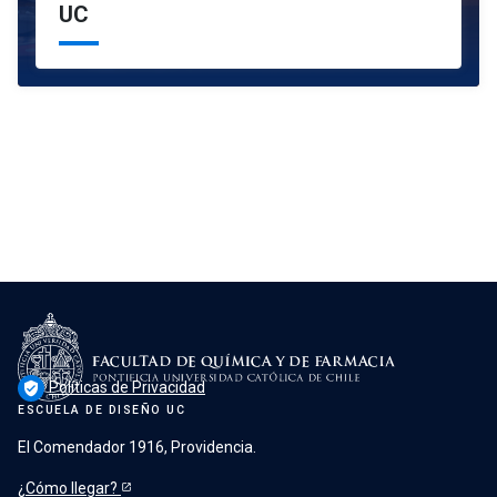
UC
Políticas de Privacidad
verified_user
ESCUELA DE DISEÑO UC
El Comendador 1916, Providencia.
¿Cómo llegar?