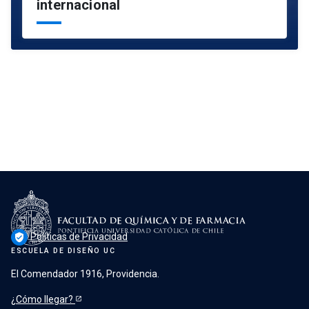
internacional
Políticas de Privacidad
verified_user
ESCUELA DE DISEÑO UC
El Comendador 1916, Providencia.
¿Cómo llegar?