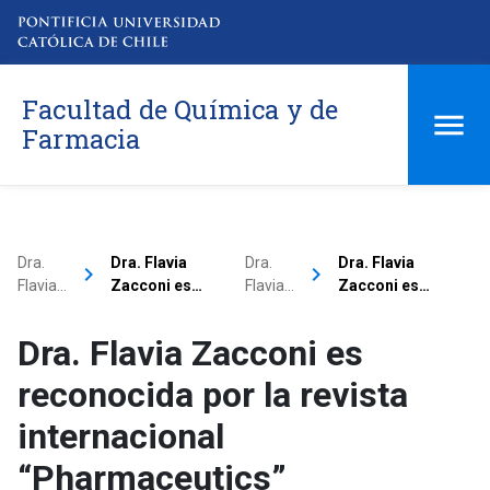
Facultad de Química y de
Farmacia
Dra.
Dra. Flavia
Dra.
Dra. Flavia
keyboard_arrow_right
keyboard_arrow_right
Flavia…
Zacconi es…
Flavia…
Zacconi es…
Dra. Flavia Zacconi es
reconocida por la revista
internacional
“Pharmaceutics”