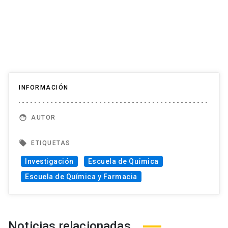
INFORMACIÓN
face
AUTOR
local_offer
ETIQUETAS
Investigación
Escuela de Química
Escuela de Química y Farmacia
Noticias relacionadas