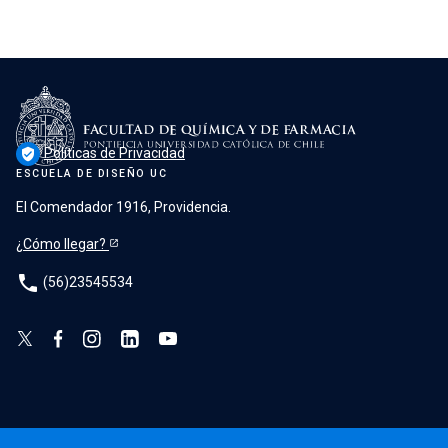
Políticas de Privacidad
verified_user
ESCUELA DE DISEÑO UC
El Comendador 1916, Providencia.
¿Cómo llegar?
phone
(56)23545534