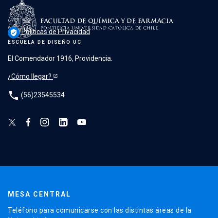
Políticas de Privacidad
verified_user
ESCUELA DE DISEÑO UC
El Comendador 1916, Providencia.
¿Cómo llegar?
phone
(56)23545534
MESA CENTRAL
Teléfono para comunicarse con las distintas áreas de la