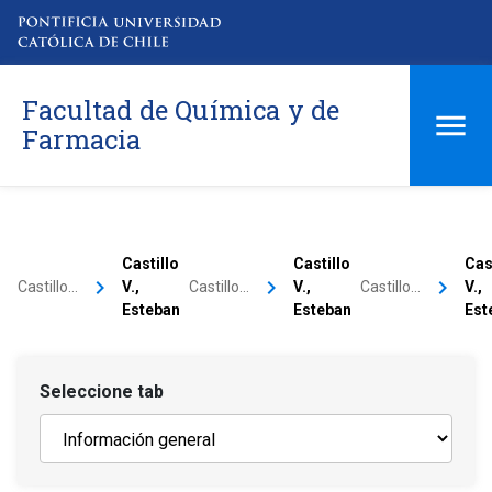
Facultad de Química y de
Farmacia
Castillo
Castillo
Cas
keyboard_arrow_right
keyboard_arrow_right
keyboard_arrow_right
Castillo…
V.,
Castillo…
V.,
Castillo…
V.,
Esteban
Esteban
Est
Seleccione tab