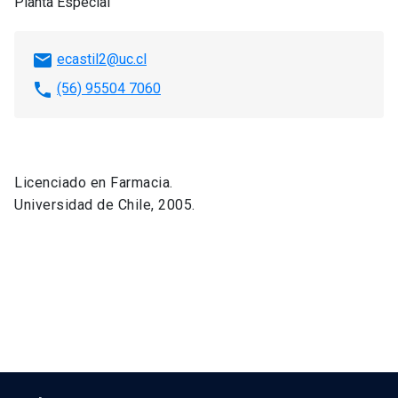
Planta Especial
email
ecastil2@uc.cl
phone
(56) 95504 7060
Licenciado en Farmacia.
Universidad de Chile, 2005.